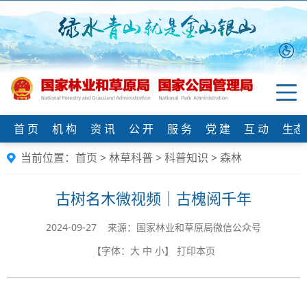
首 页
机 构
资 讯
公 开
服 务
党 建
互 动
生态
当前位置：
首页
>
林草科普
>
科普知识
>
森林
古树名木微视频｜古槐阅千年
2024-09-27 来源：国家林业和草原局微信公众号
【字体：
大
中
小
】
打印本页