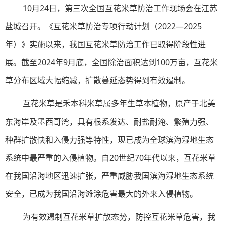
10月24日，第三次全国互花米草防治工作现场会在江苏
盐城召开。《互花米草防治专项行动计划（2022—2025
年）》实施以来，我国互花米草防治工作已取得阶段性进
展。截至2024年9月底，全国除治面积达到100万亩，互花米
草分布区域大幅缩减，扩散蔓延态势得到有效遏制。
互花米草是禾本科米草属多年生草本植物，原产于北美
东海岸及墨西哥湾，具有根系发达、耐盐耐淹、繁殖力强、
种群扩散快和入侵力强等特性，现已成为全球滨海湿地生态
系统中最严重的入侵植物。自20世纪70年代以来，互花米草
在我国沿海地区迅速扩张，严重威胁我国滨海湿地生态系统
安全，已成为我国沿海滩涂危害最大的外来入侵植物。
为有效遏制互花米草扩散态势，防控互花米草危害，我