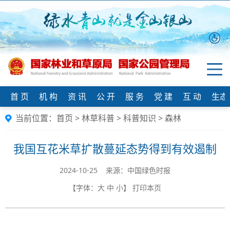
首 页
机 构
资 讯
公 开
服 务
党 建
互 动
生态
当前位置：
首页
>
林草科普
>
科普知识
>
森林
我国互花米草扩散蔓延态势得到有效遏制
2024-10-25 来源：中国绿色时报
【字体：
大
中
小
】
打印本页