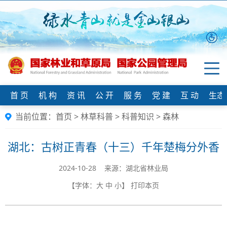
首 页
机 构
资 讯
公 开
服 务
党 建
互 动
生态
当前位置：
首页
>
林草科普
>
科普知识
>
森林
湖北：古树正青春（十三）千年楚梅分外香
2024-10-28 来源：湖北省林业局
【字体：
大
中
小
】
打印本页