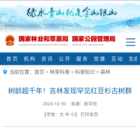
首 页
机 构
资 讯
公 开
服 务
党 建
互 动
生态
当前位置：
首页
>
林草科普
>
科普知识
>
森林
树龄超千年！吉林发现罕见红豆杉古树群
2024-10-30 来源：新华社
【字体：
大
中
小
】
打印本页