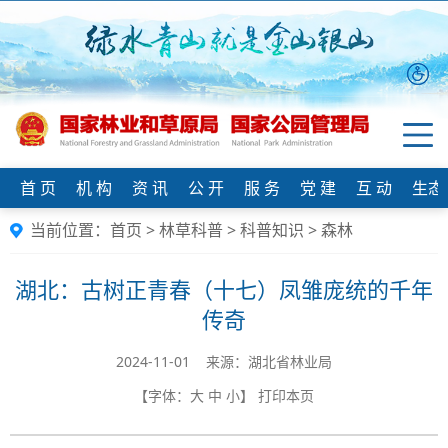
首 页
机 构
资 讯
公 开
服 务
党 建
互 动
生态
当前位置：
首页
>
林草科普
>
科普知识
>
森林
湖北：古树正青春（十七）凤雏庞统的千年
传奇
2024-11-01 来源：湖北省林业局
【字体：
大
中
小
】
打印本页