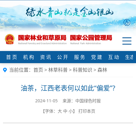
首 页
机 构
资 讯
公 开
服 务
党 建
互 动
生态
当前位置：
首页
>
林草科普
>
科普知识
>
森林
油茶，江西老表何以如此“偏爱”?
2024-11-05 来源：中国绿色时报
【字体：
大
中
小
】
打印本页