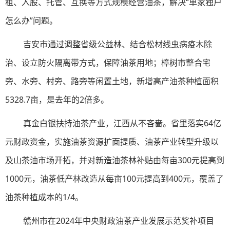
租、入股、托管、互换等方式规模经营油茶，解决“单家独户
怎么办”问题。
吉安市通过调整省级公益林、结合松材线虫病疫木除
治、设立防火隔离带方式，保障油茶用地；樟树市整合宅
旁、水旁、村旁、路旁等闲置土地，新增高产油茶种植面积
5328.7亩，是去年的2倍多。
真金白银扶持油茶产业，江西从不吝啬。省里落实64亿
元财政资金，实施油茶资源扩面提质、油茶产业转型升级以
及山茶油市场开拓，并对新造油茶林补贴由每亩300元提高到
1000元，油茶低产林改造从每亩100元提高到400元，覆盖了
油茶种植成本的1/4。
赣州市在2024年中央财政油茶产业发展示范奖补项目