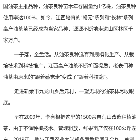
国油茶主推品种，油茶良种苗木年存圃量约1亿株，油茶良种
使用率达100%。如今，江西培育的“赣无”系列和“长林”系列
高产油茶苗已经成为当家品种，源源不断地走进山区林区千
家万户。
一子落，全盘活。从油茶良种选育到规模化生产、从栽
培技术到科技推广，江西高产油茶不断扩面提质，老表们种
油茶由原来的“跟着感觉走”变成了“跟着科技跑”。
走进新余市九龙山乡后元村，一望无垠的油茶林尽收眼
底。
早在2009年，李有根把这里的1500余亩荒山改造种植油
茶，由于不懂种植技术、管理粗放，鲜果亩产仅在100公斤左
右。2019年，他与江西农业大学胡冬南教授团队合作，首创