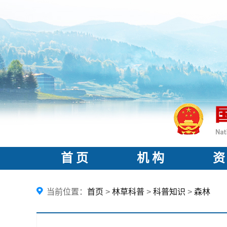
首 页
机 构
资
当前位置：
首页
>
林草科普
>
科普知识
>
森林