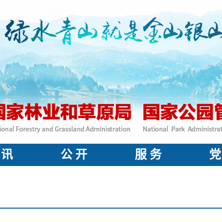
 讯
公 开
服 务
党