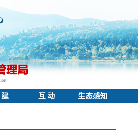
 建
互 动
生态感知