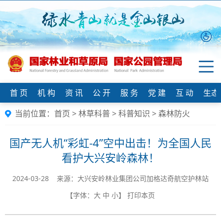
首 页
机 构
资 讯
公 开
服 务
党 建
互 动
生态
当前位置：
首页
>
林草科普
>
科普知识
>
森林防火
国产无人机“彩虹-4”空中出击！为全国人民
看护大兴安岭森林！
2024-03-28 来源：大兴安岭林业集团公司加格达奇航空护林站
【字体：
大
中
小
】
打印本页