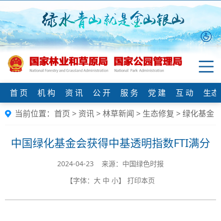
首 页
机 构
资 讯
公 开
服 务
党 建
互 动
生态
当前位置：
首页
>
资讯
>
林草新闻
>
生态修复
>
绿化基金
中国绿化基金会获得中基透明指数FTI满分
2024-04-23 来源：中国绿色时报
【字体：
大
中
小
】
打印本页