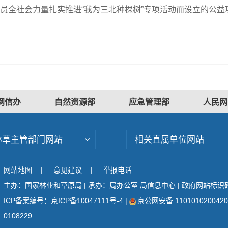
动员全社会力量扎实推进“我为三北种棵树”专项活动而设立的公益
网信办
自然资源部
应急管理部
人民网
林草主管部门网站
相关直属单位网站
网站地图
|
意见建议
|
举报电话
主办：国家林业和草原局 | 承办：局办公室 局信息中心 | 政府网站标识码：
ICP备案编号：京ICP备10047111号-4
|
京公网安备 110101020042
0108229