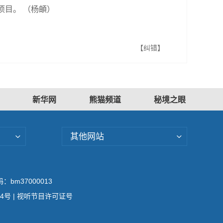
项目。 （杨頔）
【纠错】
新华网
熊猫频道
秘境之眼
其他网站
bm37000013
04号
| 视听节目许可证号