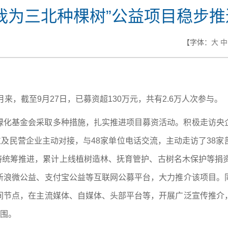
“我为三北种棵树”公益项目稳步推
【字体：
大
中
来，截至9月27日，已募资超130万元，共有2.6万人次参与。
绿化基金会采取多种措施，扎实推进项目募资活动。积极走访央
位及民营企业主动对接，与48家单位电话交流，主动走访了38
范畴统筹推进，累计上线植树造林、抚育管护、古树名木保护等捐
新浪微公益、支付宝公益等互联网公募平台，大力推介该项目。
间节点，在主流媒体、自媒体、头部平台等，开展广泛宣传推介
氛围。