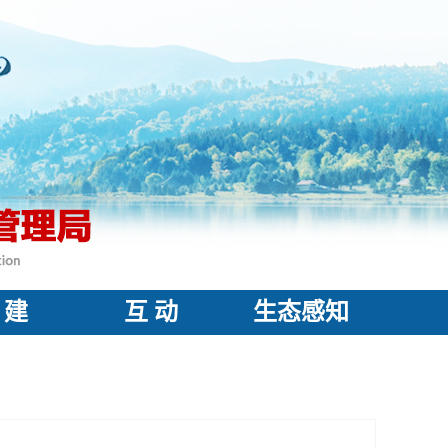
 建
互 动
生态感知