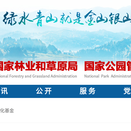
 讯
公 开
服 务
党
化基金