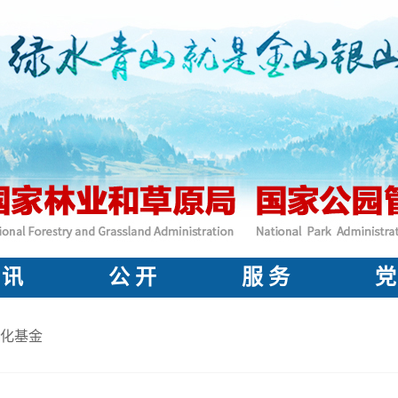
 讯
公 开
服 务
党
化基金