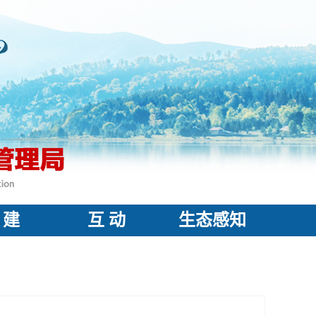
 建
互 动
生态感知