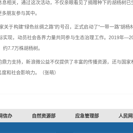
息息相关，通过这次活动，不仅亲眼看见了捐赠种下的胡杨树已
更多朋友参与其中。
国家关于构建“绿色丝绸之路”的号召，正式启动了“一带一路”胡
实现，动员社会各界力量共同参与生态治理工作。2019年—2
、约7.7万株胡杨树。
的鼎力支持，新浪微公益不仅提供了丰富的传播资源，还与国家
名度和社会影响力。（
张萌
）
网信办
自然资源部
应急管理部
人民网