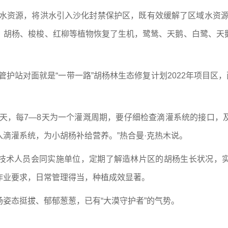
河水资源，将洪水引入沙化封禁保护区，既有效缓解了区域水资源
，胡杨、梭梭、红柳等植物恢复了生机，鹭鸶、天鹅、白鹭、天
管护站对面就是“一带一路”胡杨林生态修复计划2022年项目区
夏天，每7—8天为一个灌溉周期，要仔细检查滴灌系统的接口，
滴灌系统，为小胡杨补给营养。”热合曼·克热木说。
技术人员会同实施单位，定期了解造林片区的胡杨生长状况，
作业要求，日常管理得当，种植成效显著。
姿态挺拔、郁郁葱葱，已有“大漠守护者”的气势。