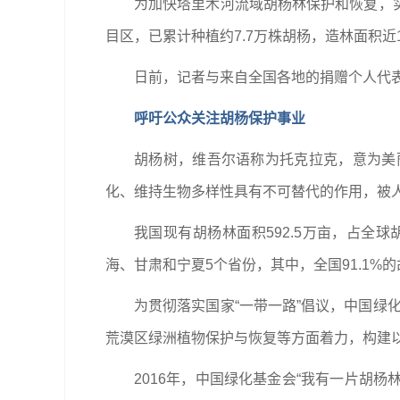
为加快塔里木河流域胡杨林保护和恢复，实
目区，已累计种植约7.7万株胡杨，造林面积近1
日前，记者与来自全国各地的捐赠个人代
呼吁公众关注胡杨保护事业
胡杨树，维吾尔语称为托克拉克，意为美
化、维持生物多样性具有不可替代的作用，被人
我国现有胡杨林面积592.5万亩，占全
海、甘肃和宁夏5个省份，其中，全国91.1%
为贯彻落实国家“一带一路”倡议，中国绿
荒漠区绿洲植物保护与恢复等方面着力，构建以
2016年，中国绿化基金会“我有一片胡