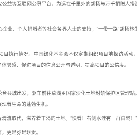
宝公益等互联网公募平台，为远在千里外的胡杨与万千捐赠人搭
心企业、个人捐赠者等社会各界人士的支持，“一带一路”胡杨林
项目执行情况，中国绿化基金会不仅定期组织项目地探访活动
户体验感、促进项目的信息公开与透明、提高项目的公信度。
轮台县城出发，驱车前往草湖乡国家沙化土地封禁保护区管理站
展现着生命的蓬勃生机。
清流取代，滋养着干渴的土地。“快看！右侧水洼有一群白鹭！”
言，更是弥足珍贵。