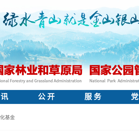
 讯
公 开
服 务
党
化基金