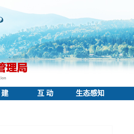
 建
互 动
生态感知