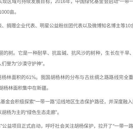
现区域可持续发展目标，2016年，中国绿化基金会启动“一带
000亩。
表、捐赠企业代表、明星公益粉丝团代表以及微博知名博主等10
丽的树。它是一种耐旱、抗盐碱、抗风沙的树种，生长在干旱
们誉为“沙漠守护神”。
球胡杨林面积的61%。我国胡杨林的分布与古丝绸之路路线完
的胡杨林面积集中在新疆。
化基金会积极探索“一带一路”沿线地区生态保护路径，并深度融入
胡杨为主的“绿色生态走廊”。
杨林”公益项目正式启动，呼吁社会关注胡杨保护，拉开了“一带一