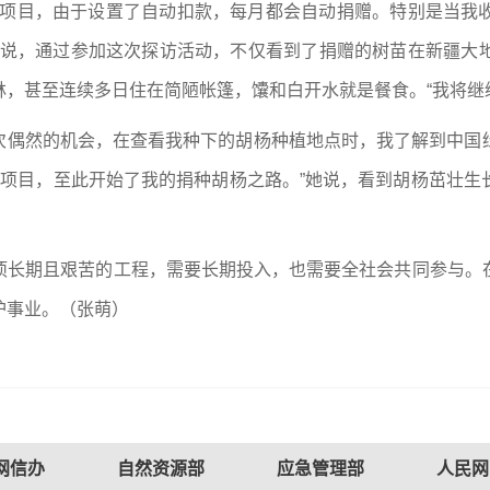
个项目，由于设置了自动扣款，每月都会自动捐赠。特别是当我
她说，通过参加这次探访活动，不仅看到了捐赠的树苗在新疆大
，甚至连续多日住在简陋帐篷，馕和白开水就是餐食。“我将继
一次偶然的机会，在查看我种下的胡杨种植地点时，我了解到中
益项目，至此开始了我的捐种胡杨之路。”她说，看到胡杨茁壮
项长期且艰苦的工程，需要长期投入，也需要全社会共同参与。
护事业。（
张萌
）
网信办
自然资源部
应急管理部
人民网