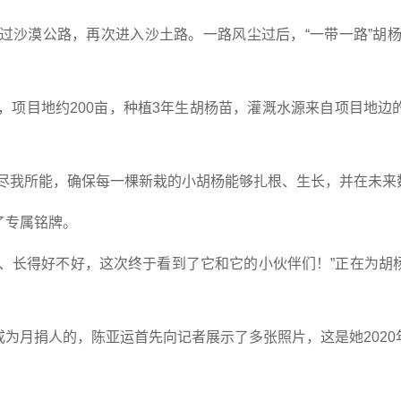
穿过沙漠公路，再次进入沙土路。一路风尘过后，“一带一路”胡杨
绍，项目地约200亩，种植3年生胡杨苗，灌溉水源来自项目地
尽我所能，确保每一棵新栽的小胡杨能够扎根、生长，并在未来
了专属铭牌。
里、长得好不好，这次终于看到了它和它的小伙伴们！”正在为胡
为月捐人的，陈亚运首先向记者展示了多张照片，这是她202