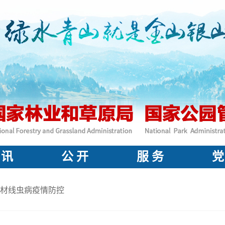
 讯
公 开
服 务
党
材线虫病疫情防控