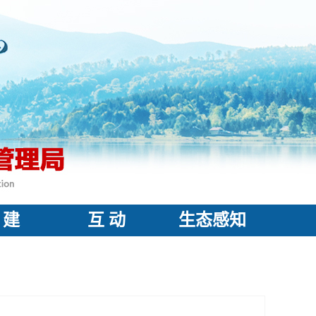
 建
互 动
生态感知