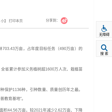
分享到：
小
】
打印本页
无障碍
03.43万亩，占年度目标任务（490万亩）的
搜 索
，全省累计参加义务植树超1600万人次、栽植苗
物种保护1136种，引种数量、质量创历年之最。
普教育基地”。
积44.56万亩，较2021年减少2.62万亩、下降