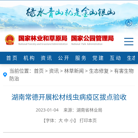
首 页
机 构
资 讯
公 开
服 务
党 建
互 动
生态
当前位置：
首页
>
资讯
>
林草新闻
>
生态修复
>
有害生物
防治
湖南常德开展松材线虫病疫区拔点验收
2023-01-04 来源：​湖南省林业局
【字体：
大
中
小
】
打印本页