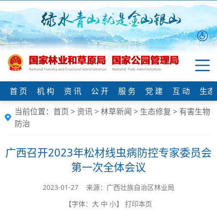
首 页
机 构
资 讯
公 开
服 务
党 建
互 动
生态
当前位置：
首页
>
资讯
>
林草新闻
>
生态修复
>
有害生物
防治
广西召开2023年松材线虫病防控专家委员会
第一次全体会议
2023-01-27 来源：​广西壮族自治区林业局
【字体：
大
中
小
】
打印本页