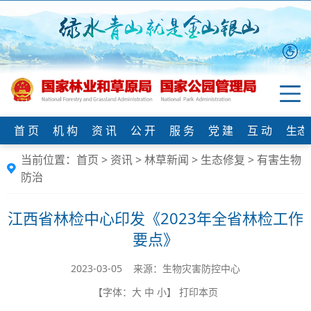
首 页
机 构
资 讯
公 开
服 务
党 建
互 动
生态
当前位置：
首页
>
资讯
>
林草新闻
>
生态修复
>
有害生物
防治
江西省林检中心印发《2023年全省林检工作
要点》
2023-03-05 来源：生物灾害防控中心
【字体：
大
中
小
】
打印本页