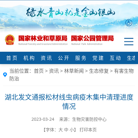
首 页
机 构
资 讯
公 开
服 务
党 建
互 动
生态
当前位置：
首页
>
资讯
>
林草新闻
>
生态修复
>
有害生物
防治
湖北发文通报松材线虫病疫木集中清理进度
情况
2023-03-24 来源：生物灾害防控中心
【字体：
大
中
小
】
打印本页