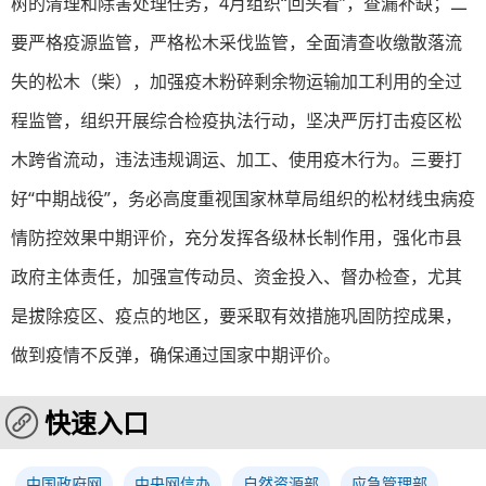
树的清理和除害处理任务，4月组织“回头看”，查漏补缺；二
要严格疫源监管，严格松木采伐监管，全面清查收缴散落流
失的松木（柴），加强疫木粉碎剩余物运输加工利用的全过
程监管，组织开展综合检疫执法行动，坚决严厉打击疫区松
木跨省流动，违法违规调运、加工、使用疫木行为。三要打
好“中期战役”，务必高度重视国家林草局组织的松材线虫病疫
情防控效果中期评价，充分发挥各级林长制作用，强化市县
政府主体责任，加强宣传动员、资金投入、督办检查，尤其
是拔除疫区、疫点的地区，要采取有效措施巩固防控成果，
做到疫情不反弹，确保通过国家中期评价。
快速入口
中国政府网
中央网信办
自然资源部
应急管理部