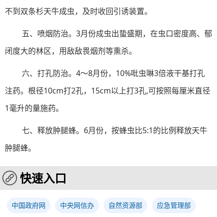
不到双条杉天牛成虫，及时收回引诱装置。
五、喷烟防治。3月份成虫出蛰盛期，在虫口密度高、郁
闭度大的林区，用敌敌畏烟剂等熏杀。
六、打孔防治。4～8月份，10%吡虫啉3倍液干基打孔
注药。根径10cm打2孔，15cm以上打3孔,可按照每厘米直径
1毫升的量施药。
七、释放肿腿蜂。6月份，按蜂虫比5:1的比例释放天牛
肿腿蜂。
快速入口
中国政府网
中央网信办
自然资源部
应急管理部