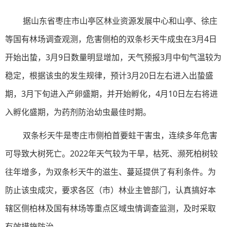
据山东省枣庄市山亭区林业资源发展中心和山亭、徐庄
等国有林场调查观测，危害侧柏的双条杉天牛成虫在3月4日
开始出蛰，3月9日数量明显增加，天气预报3月中旬气温较为
稳定，根据该虫的发生规律，预计3月20日左右进入出蛰盛
期，3月下旬进入产卵盛期，并开始孵化，4月10日左右将进
入孵化盛期，为药剂防治幼虫最佳时期。
双条杉天牛是
枣庄
市侧柏首要蛀干害虫，连续多年危害
可导致大树死亡。2022年天气较为干旱，枯死、濒死柏树较
往年增多，为双条杉天牛的滋生、蔓延提供了有利条件。为
防止该虫成灾，要求各区（市）林业主管部门，认真搞好本
辖区侧柏林及国有林场等重点区域虫情调查监测，及时采取
有效措施防治。