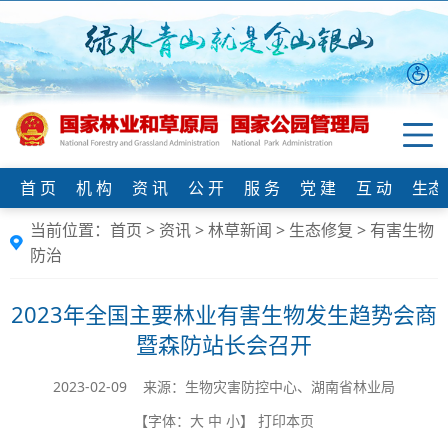
首 页
机 构
资 讯
公 开
服 务
党 建
互 动
生态
当前位置：
首页
>
资讯
>
林草新闻
>
生态修复
>
有害生物
防治
2023年全国主要林业有害生物发生趋势会商
暨森防站长会召开
2023-02-09 来源：​生物灾害防控中心、湖南省林业局
【字体：
大
中
小
】
打印本页