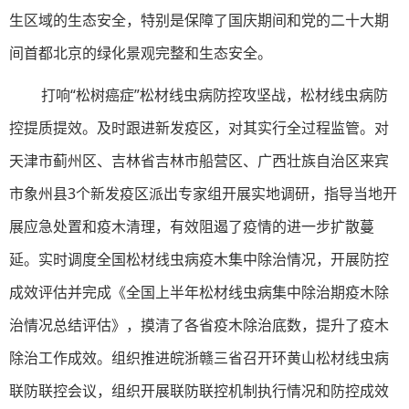
生区域的生态安全，特别是保障了国庆期间和党的二十大期
间首都北京的绿化景观完整和生态安全。
打响“松树癌症”松材线虫病防控攻坚战，松材线虫病防
控提质提效。及时跟进新发疫区，对其实行全过程监管。对
天津市蓟州区、吉林省吉林市船营区、广西壮族自治区来宾
市象州县3个新发疫区派出专家组开展实地调研，指导当地开
展应急处置和疫木清理，有效阻遏了疫情的进一步扩散蔓
延。实时调度全国松材线虫病疫木集中除治情况，开展防控
成效评估并完成《全国上半年松材线虫病集中除治期疫木除
治情况总结评估》，摸清了各省疫木除治底数，提升了疫木
除治工作成效。组织推进皖浙赣三省召开环黄山松材线虫病
联防联控会议，组织开展联防联控机制执行情况和防控成效