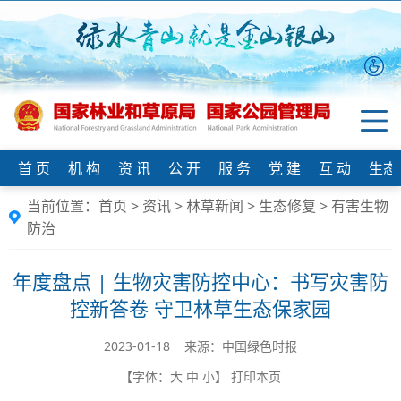
首 页
机 构
资 讯
公 开
服 务
党 建
互 动
生态
当前位置：
首页
>
资讯
>
林草新闻
>
生态修复
>
有害生物
防治
年度盘点 | 生物灾害防控中心：书写灾害防
控新答卷 守卫林草生态保家园
2023-01-18 来源：中国绿色时报
【字体：
大
中
小
】
打印本页