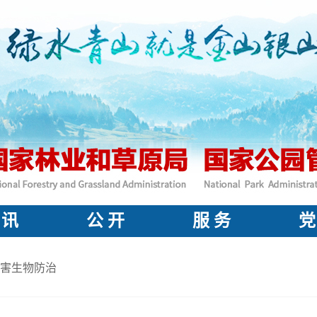
 讯
公 开
服 务
党
害生物防治