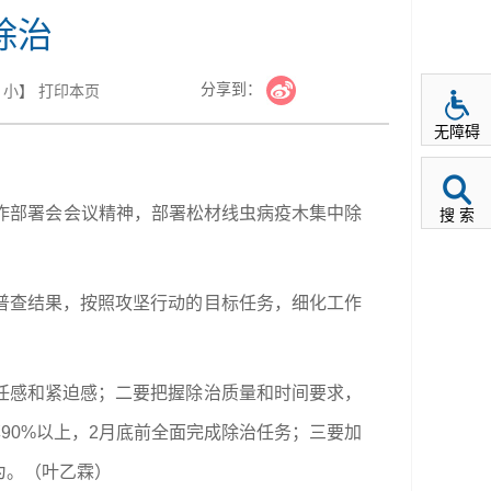
除治
分享到：
小
】
打印本页
无障碍
作部署会会议精神，部署松材线虫病疫木集中除
搜 索
普查结果，按照攻坚行动的目标任务，细化工作
任感和紧迫感；二要把握除治质量和时间要求，
90%以上，2月底前全面完成除治任务；三要加
为。（叶乙霖）