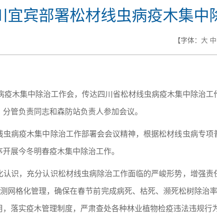
川宜宾部署松材线虫病疫木集中
【字体：
大
中
虫病疫木集中除治工作会，传达四川省松材线虫病疫木集中除治工
、分管负责同志和森防站负责人参加会议。
线虫病疫木集中除治工作部署会会议精神，根据松材线虫病专项
序开展今冬明春疫木集中除治工作。
化认识，充分认识松材线虫病除治工作面临的严峻形势，增强责
监测网格化管理，确保在春节前完成病死、枯死、濒死松树除治率
用，落实疫木管理制度，严肃查处各种林业植物检疫违法违规行