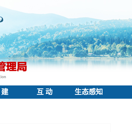
 建
互 动
生态感知