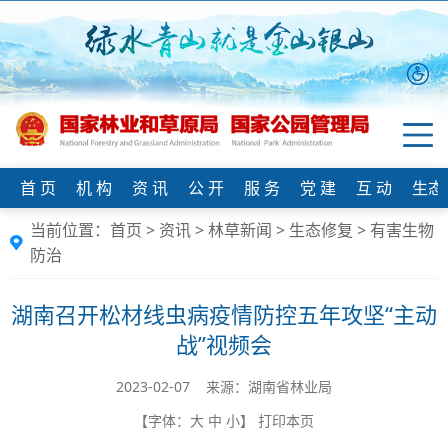
首 页
机 构
资 讯
公 开
服 务
党 建
互 动
生态
当前位置：
首页
>
资讯
>
林草新闻
>
生态修复
>
有害生物
防治
湖南召开松材线虫病疫情防控五年攻坚“主动
战”视频会
2023-02-07 来源：​湖南省林业局
【字体：
大
中
小
】
打印本页