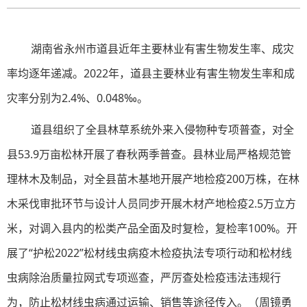
湖南省永州市道县近年主要林业有害生物发生率、成灾
率均逐年递减。2022年，道县主要林业有害生物发生率和成
灾率分别为2.4%、0.048‰。
道县组织了全县林草系统外来入侵物种专项普查，对全
县53.9万亩松林开展了春秋两季普查。县林业局严格规范管
理林木及制品，对全县苗木基地开展产地检疫200万株，在林
木采伐审批环节与设计人员同步开展木材产地检疫2.5万立方
米，对调入县内的松类产品全面及时复检，复检率100%。开
展了“护松2022”松材线虫病疫木检疫执法专项行动和松材线
虫病除治质量拉网式专项巡查，严厉查处检疫违法违规行
为，防止松材线虫病通过运输、销售等途径传入。（周镜勇