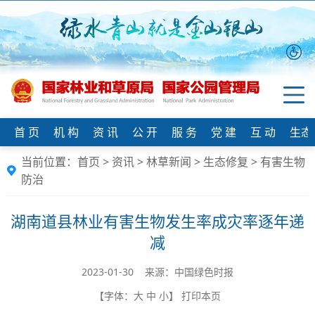
首 页
机 构
资 讯
公 开
服 务
党 建
互 动
生态
当前位置：
首页
>
资讯
>
林草新闻
>
生态修复
>
有害生物
防治
湖南道县林业有害生物发生率成灾率逐年递
减
2023-01-30 来源：中国绿色时报
【字体：
大
中
小
】
打印本页