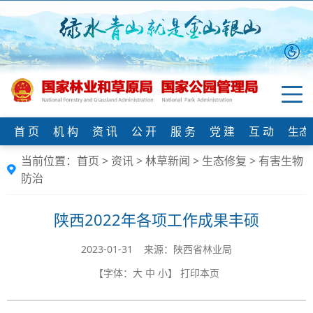
首 页
机 构
资 讯
公 开
服 务
党 建
互 动
生态
当前位置：
首页
>
资讯
>
林草新闻
>
生态修复
>
有害生物
防治
陕西2022年各项工作成果丰硕
2023-01-31 来源：​陕西省林业局
【字体：
大
中
小
】
打印本页