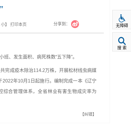
”
分享到：
小
】
打印本页
无障碍
搜 索
小班、发生面积、病死株数“五下降”。
完成疫木除治114.2万株，开展松材线虫病媒
2022年10月1日起施行。编制完成一本《辽宁
控综合管理体系，全省林业有害生物成灾率为
【纠错】