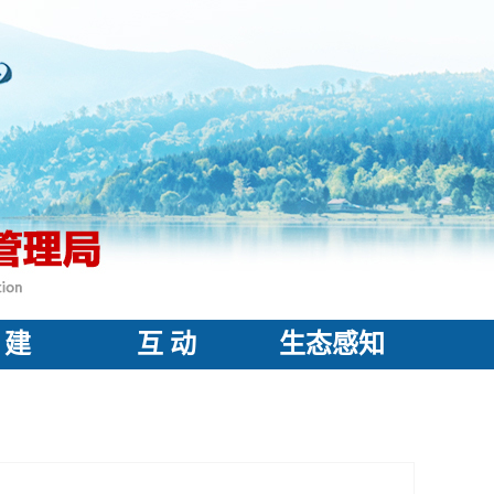
 建
互 动
生态感知