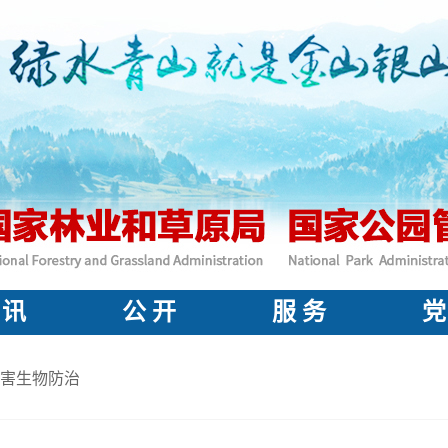
 讯
公 开
服 务
党
害生物防治