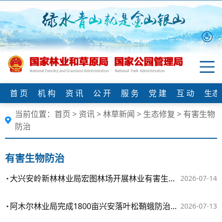
首 页
机 构
资 讯
公 开
服 务
党 建
互 动
生态
当前位置：
首页
>
资讯
>
林草新闻
>
生态修复
>
有害生物
防治
有害生物防治
大兴安岭新林林业局宏图林场开展林业有害生物专项防治
2026-07-14
阿木尔林业局完成1800亩兴安落叶松鞘蛾防治任务
2026-07-13