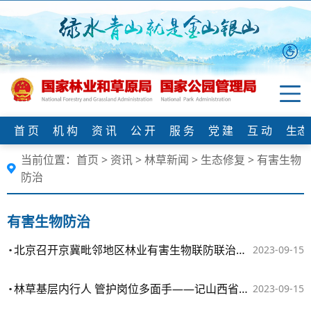
首 页
机 构
资 讯
公 开
服 务
党 建
互 动
生态
当前位置：
首页
>
资讯
>
林草新闻
>
生态修复
>
有害生物
防治
有害生物防治
北京召开京冀毗邻地区林业有害生物联防联治工作座谈会
2023-09-15
林草基层内行人 管护岗位多面手——记山西省中条林局段峪河林场界碑岭管护站生态护林员高忠博
2023-09-15