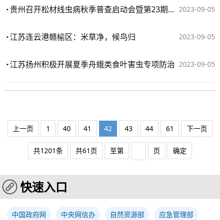
贵州召开松材线虫病秋季普查启动会暨第23期林业植物专职检疫员培训班
2023-09-05
江苏连云港赣榆区：米草净，候鸟归
2023-09-05
江苏扬州积极开展夏季舟蛾类食叶害虫专项防治
2023-09-05
上一页
1
40
41
42
43
44
61
下一页
共1201条
共61页
至第
页
确定
快速入口
中国政府网
中央网信办
自然资源部
应急管理部