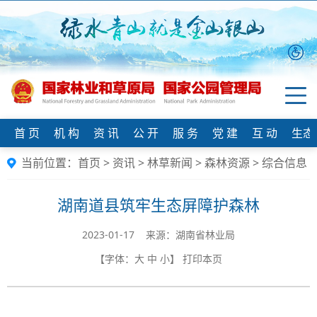
首 页
机 构
资 讯
公 开
服 务
党 建
互 动
生态
当前位置：
首页
>
资讯
>
林草新闻
>
森林资源
>
综合信息
湖南道县筑牢生态屏障护森林
2023-01-17 来源：​湖南省林业局
【字体：
大
中
小
】
打印本页