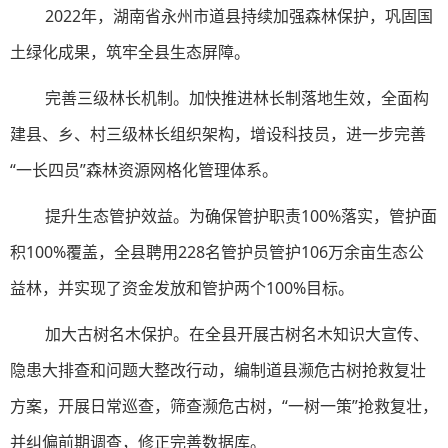
2022年，湖南省永州市道县持续加强森林保护，巩固国
土绿化成果，筑牢全县生态屏障。
完善三级林长机制。加快推进林长制落地生效，全面构
建县、乡、村三级林长组织架构，增设科技员，进一步完善
“一长四员”森林资源网格化管理体系。
提升生态管护效益。为确保管护职责100%落实，管护面
积100%覆盖，全县聘用228名管护员管护106万余亩生态公
益林，并实现了资金发放和管护两个100%目标。
加大古树名木保护。在全县开展古树名木知识大宣传、
隐患大排查和问题大整改行动，编制道县濒危古树抢救复壮
方案，开展日常巡查，筛查濒危古树，“一树一策”抢救复壮，
并纠偏前期调查，修正完善数据库。