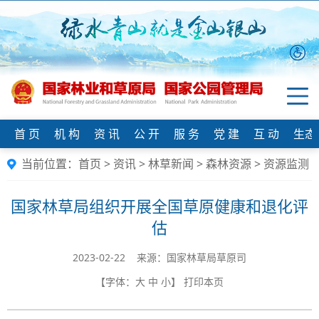
首 页
机 构
资 讯
公 开
服 务
党 建
互 动
生态
当前位置：
首页
>
资讯
>
林草新闻
>
森林资源
>
资源监测
国家林草局组织开展全国草原健康和退化评
估
2023-02-22 来源：国家林草局草原司
【字体：
大
中
小
】
打印本页