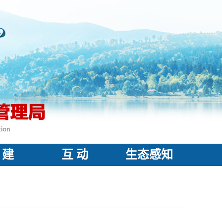
 建
互 动
生态感知