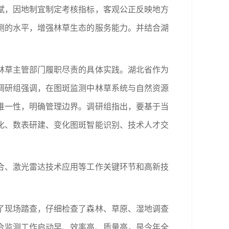
赋，因地制宜制定考核指标，客观公正反映地方
测的水平，增强林草生态的服务能力。并结合湖
林草主管部门履职尽责的具体实践。湖北省作为
调研组
强调，在图斑监测中林草系统与自然资源
唯一性，明确管理边界。
调研组
指出，要基于当
化、数表研建、变化图斑智能识别、技术人才交
合、激光雷达技术应用等工作关键环节和高新技
了现场踏查，仔细检查了森林、草原、湿地调查
合监测工作启动早、效率高、质量高，是今年全