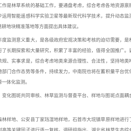
工作是林草系统的基础工作，要通盘考虑，综合考虑各地资源禀
步运用智能遥感科学实验卫星等最新现代科学技术，提升动态监
退耕地块精准落地等方面提出具体建议。
年度监测意义重大，是各级政府宏观决策和考核的迫切需要，是
行了长期探索和大量研究，积累了丰富的经验，值得全国推广。
依规、实事求是，综合考虑地类来源合理性、合法性，坚持地类
跨部门合作态势等条件，持续发力，
中南院
也将在蓄积量平台优
源一体化监测。
、变化图斑共同审核、林草监测与督查平台、样地与图斑点面耦
森林样地、公安县丁家珰湿地样地，石首市大垸镇草原样地进行
树高等关键因子进行逐一复核。
调研组
指出，湖北省林草生态综