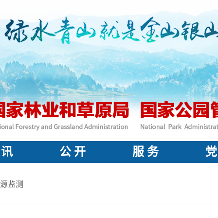
 讯
公 开
服 务
党
源监测