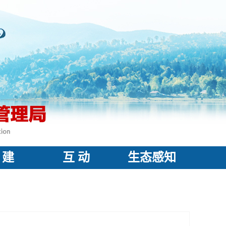
 建
互 动
生态感知