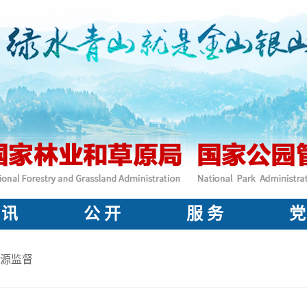
 讯
公 开
服 务
党
源监督