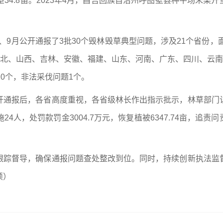
垦34.8亩。2023年4月，昌吉回族自治州呼图壁县种牛场朱某
、9月公开通报了3批30个毁林毁草典型问题，涉及21个省份，面
河北、山西、吉林、安徽、福建、山东、河南、广东、四川、云南
0个，非法采伐问题1个。
开通报后，各省高度重视，各省级林长作出指示批示，林草部门
人，处罚款罚金3004.7万元，恢复植被6347.74亩，追责问
跟踪督导，确保通报问题查处整改到位。同时，持续创新执法监
硕）