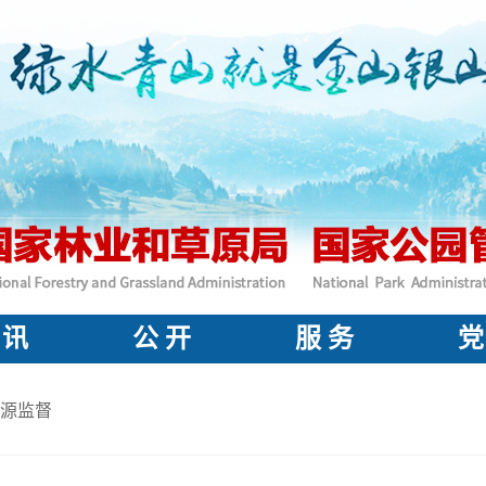
 讯
公 开
服 务
党
源监督