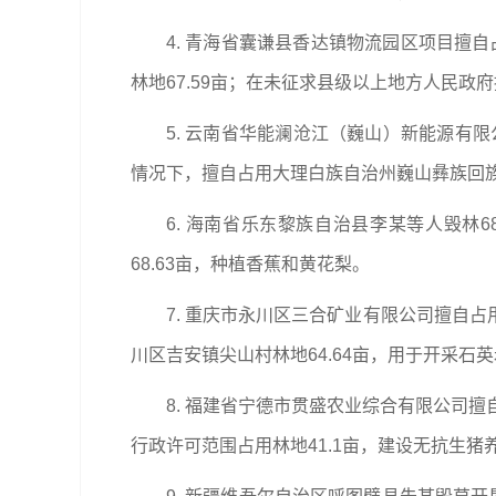
4. 青海省囊谦县香达镇物流园区项目擅自
林地67.59亩；在未征求县级以上地方人民政府
5. 云南省华能澜沧江（巍山）新能源有限
情况下，擅自占用大理白族自治州巍山彝族回族
6. 海南省乐东黎族自治县李某等人毁林
68.63亩，种植香蕉和黄花梨。
7. 重庆市永川区三合矿业有限公司擅自占
川区吉安镇尖山村林地64.64亩，用于开采石
8. 福建省宁德市贯盛农业综合有限公司擅自
行政许可范围占用林地41.1亩，建设无抗生猪