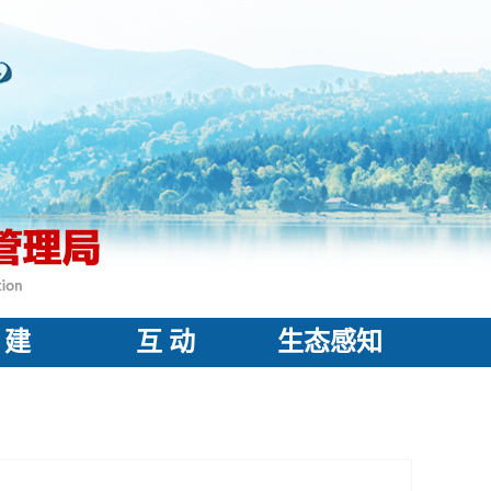
 建
互 动
生态感知