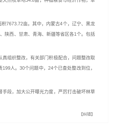
开垦天然牧草地34.8亩，种植粮食与经济作物，草
积7673.72亩。其中，内蒙古4个，辽宁、黑龙
、陕西、甘肃、青海、新疆等省区各1个。包括
认真组织整改，有关部门积极配合，问题整改取
责199人。30个问题中，24个已查处整改到位，
督手段，加大公开曝光力度，严厉打击破坏林草
【纠错】