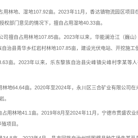
占用林地、湿地107.92亩。2023年11月，香达镇物流园区
授权部门意见的情况下，擅自占用湿地40.33亩。
公司擅自占用林地107.85亩。2023年以来，华能澜沧江（
自治县青华乡红岩村林地107.85亩，建设光伏电站、开挖施工
68.63亩。2023年以来，乐东黎族自治县尖峰镇尖峰村李某
用林地64.64亩。2020年至2024年，永川区三合矿业有限
英岩。
占用林地41.1亩。2019年8月至2024年11月，宁德市贯
养殖项目。