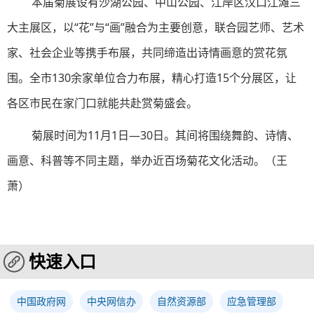
本届菊展设有沙湖公园、中山公园、江岸区汉口江滩三
大主展区，以“花”与“画”融合为主要创意，联合园艺师、艺术
家、社会企业等携手布展，共同缔造出诗情画意的赏花氛
围。全市130余家单位合力布展，精心打造15个分展区，让
各区市民在家门口就能共赴赏菊盛会。
菊展时间为11月1日—30日。其间将围绕舞韵、诗情、
画意、科普等不同主题，举办近百场菊花文化活动。（
王
萧
）
快速入口
中国政府网
中央网信办
自然资源部
应急管理部