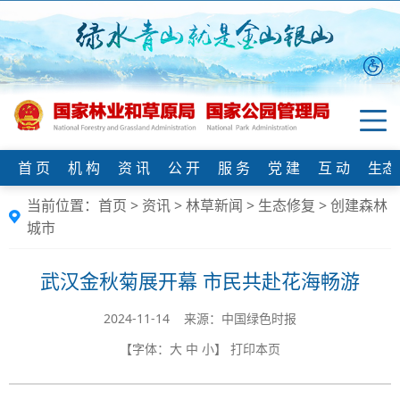
首 页
机 构
资 讯
公 开
服 务
党 建
互 动
生态
当前位置：
首页
>
资讯
>
林草新闻
>
生态修复
>
创建森林
城市
武汉金秋菊展开幕 市民共赴花海畅游
2024-11-14 来源：中国绿色时报
【字体：
大
中
小
】
打印本页