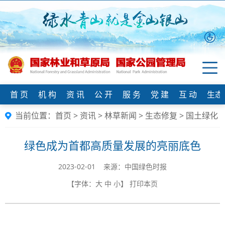
首 页
机 构
资 讯
公 开
服 务
党 建
互 动
生态
当前位置：
首页
>
资讯
>
林草新闻
>
生态修复
>
国土绿化
绿色成为首都高质量发展的亮丽底色
2023-02-01 来源：中国绿色时报
【字体：
大
中
小
】
打印本页