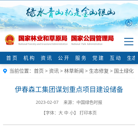
首 页
机 构
资 讯
公 开
服 务
党 建
互 动
生态
当前位置：
首页
>
资讯
>
林草新闻
>
生态修复
>
国土绿化
伊春森工集团谋划重点项目建设储备
2023-02-07 来源：中国绿色时报
【字体：
大
中
小
】
打印本页