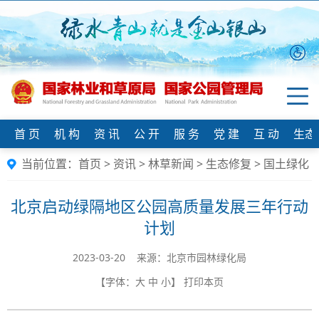
首 页
机 构
资 讯
公 开
服 务
党 建
互 动
生态
当前位置：
首页
>
资讯
>
林草新闻
>
生态修复
>
国土绿化
北京启动绿隔地区公园高质量发展三年行动
计划
2023-03-20 来源：北京市园林绿化局
【字体：
大
中
小
】
打印本页