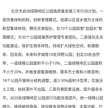
北京市启动绿隔地区公园高质量发展三年行动计划。一
是完善体制机制，创新管理模式。组建以区或乡镇为主体的
新型集体林场；聘任名誉园长，在10个公园探索“双园长”管
理模式；为30个公园组建养护管理专家团队。二是强化生态
功能建设，保护生物多样性。持续扩大绿色空间，新建朝
来、回龙观、未来科学城等10处郊野公园；划定20处自然
带，一道绿隔公园面积不小于10%，二道绿隔地区公园面积
不小于20%，补植食源蜜源植物，建本杰士堆和小微湿地；
18个公园开展林分结构调整；减少30%面积冷型草；实施沃
土工程，枯枝落叶不出园。三是完善配套设施，提升服务水
平。对20处绿隔地区公园进行功能改造提升。统一绿隔公园
牌示，维修破损路面，增加健身游憩设施等。丰富功能，打