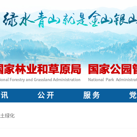
 讯
公 开
服 务
党
土绿化