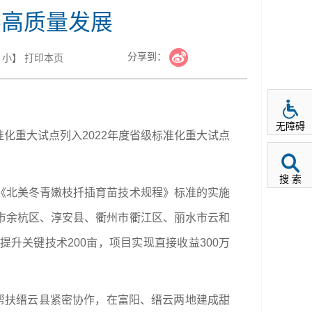
县高质量发展
分享到：
小
】
打印本页
无障碍
化重大试点列入2022年度省级标准化重大试点
搜 索
《北美冬青嫩枝扦插育苗技术规程》标准的实施
市余杭区、淳安县、衢州市衢江区、丽水市云和
提升关键技术200亩，项目实现直接收益300万
帮扶缙云县紧密协作，在富阳、缙云两地建成甜