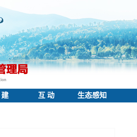
 建
互 动
生态感知