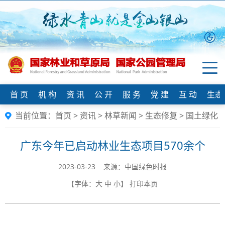
首 页
机 构
资 讯
公 开
服 务
党 建
互 动
生态
当前位置：
首页
>
资讯
>
林草新闻
>
生态修复
>
国土绿化
广东今年已启动林业生态项目570余个
2023-03-23 来源：中国绿色时报
【字体：
大
中
小
】
打印本页