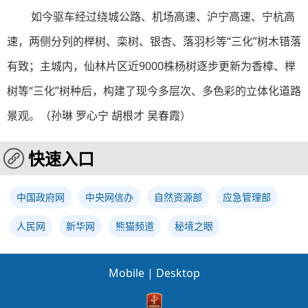
如今驱车经过绕城公路、机场高速、沪宁高速、宁杭高
速，两侧分列的榉树、栾树、银杏、落羽杉等“三化”树木错落
有致；主城内，仙林片区近9000株杨树逐步更新为香樟、榉
树等“三化”树种后，构建了现今多层次、多色彩的立体化道路
景观。（孙琳 罗心宁 胡根才 吴春霞）
快速入口
中国政府网
中央网信办
自然资源部
应急管理部
人民网
新华网
熊猫频道
秘境之眼
Mobile
|
Desktop