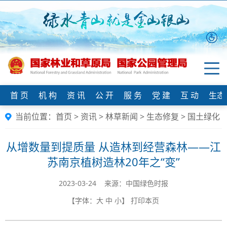
首 页
机 构
资 讯
公 开
服 务
党 建
互 动
生态
当前位置：
首页
>
资讯
>
林草新闻
>
生态修复
>
国土绿化
从增数量到提质量 从造林到经营森林——江
苏南京植树造林20年之“变”
2023-03-24 来源：中国绿色时报
【字体：
大
中
小
】
打印本页