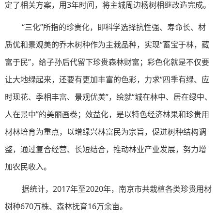
定了相关方案，用3年时间，将主城周边杨树相继改造完成。
“三化”所指的珍贵化，即科学选择抗性强、寿命长、材
质优和景观美的乔木树种作为主栽品种，实现“蓄宝于林，藏
富于民”，给子孙后代留下珍贵森林财富；彩色化就是不仅要
让大地绿起来，还要有更加丰富的色彩，力求“四季有绿、应
时现花、季相丰富、景观优美”，绘就“城在林中、居在绿中、
人在景中”的美丽画卷；效益化，是以特色经济林果和珍贵用
材林培育为重点，以增绿兴林富民为宗旨，促进树种结构调
整，通过复合经营、长短结合，推动林业产业发展，努力增
加农民收入。
据统计，2017年至2020年，南京市共栽植各类珍贵用材
树种670万株、森林抚育16万余亩。