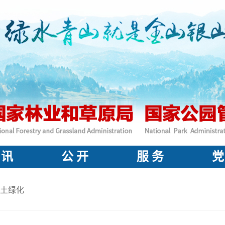
 讯
公 开
服 务
党
土绿化