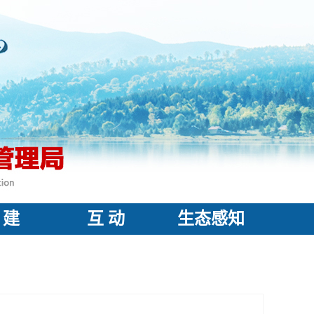
 建
互 动
生态感知