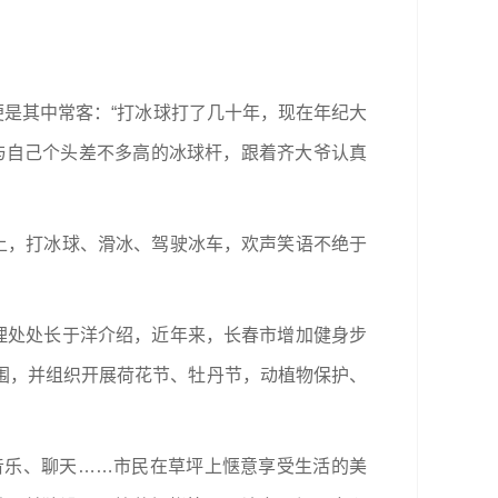
便是其中常客：“打冰球打了几十年，现在年纪大
与自己个头差不多高的冰球杆，跟着齐大爷认真
上，打冰球、滑冰、驾驶冰车，欢声笑语不绝于
理处处长于洋介绍，近年来，长春市增加健身步
围，并组织开展荷花节、牡丹节，动植物保护、
音乐、聊天……市民在草坪上惬意享受生活的美