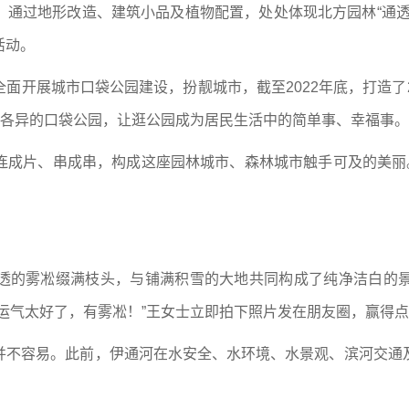
，通过地形改造、建筑小品及植物配置，处处体现北方园林“通透
活动。
面开展城市口袋公园建设，扮靓城市，截至2022年底，打造了
观各异的口袋公园，让逛公园成为居民生活中的简单事、幸福事。
成片、串成串，构成这座园林城市、森林城市触手可及的美丽。截至
。
透的雾凇缀满枝头，与铺满积雪的大地共同构成了纯净洁白的
运气太好了，有雾凇！”王女士立即拍下照片发在朋友圈，赢得
并不容易。此前，伊通河在水安全、水环境、水景观、滨河交通