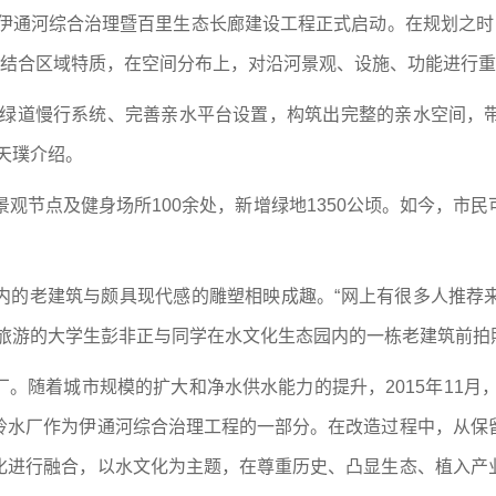
，伊通河综合治理暨百里生态长廊建设工程正式启动。在规划之时
，结合区域特质，在空间分布上，对沿河景观、设施、功能进行
设绿道慢行系统、完善亲水平台设置，构筑出完整的亲水空间，
天璞介绍。
景观节点及健身场所100余处，新增绿地1350公顷。如今，市
内的老建筑与颇具现代感的雕塑相映成趣。“网上有很多人推荐
春旅游的大学生彭非正与同学在水文化生态园内的一栋老建筑前拍
。随着城市规模的扩大和净水供水能力的提升，2015年11月，
岭水厂作为伊通河综合治理工程的一部分。在改造过程中，从保
化进行融合，以水文化为主题，在尊重历史、凸显生态、植入产