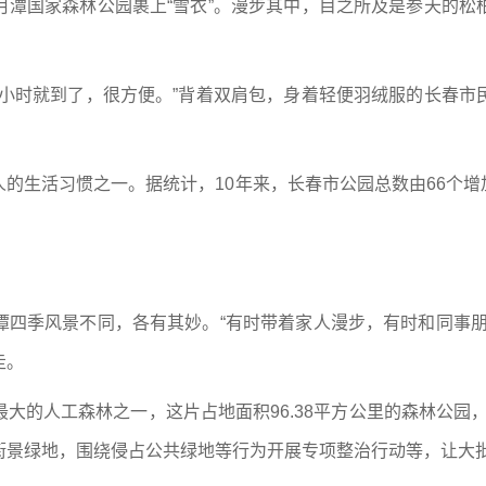
月潭国家森林公园裹上“雪衣”。漫步其中，目之所及是参天的松
半小时就到了，很方便。”背着双肩包，身着轻便羽绒服的长春市
的生活习惯之一。据统计，10年来，长春市公园总数由66个增加
潭四季风景不同，各有其妙。“有时带着家人漫步，有时和同事朋
走。
大的人工森林之一，这片占地面积96.38平方公里的森林公园，
街景绿地，围绕侵占公共绿地等行为开展专项整治行动等，让大