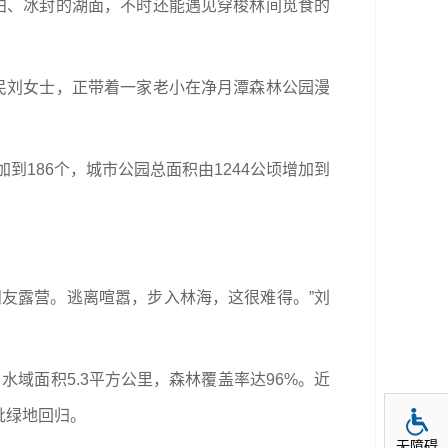
柏、冰封的湖面，不时还能遇见穿梭林间觅食的
民刘女士，正带着一家老小在净月潭森林公园漫
到186个，城市公园总面积由1244公顷增加到
友露营。逃离喧嚣，步入林海，这很难得。”刘
水域面积5.3平方公里，森林覆盖率达96%。近
批绿地回归。
无障碍