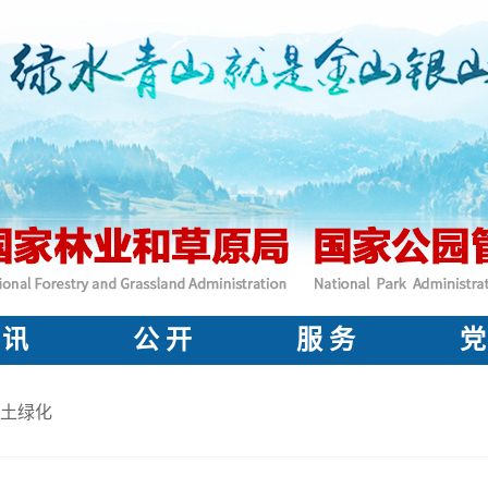
 讯
公 开
服 务
党
土绿化