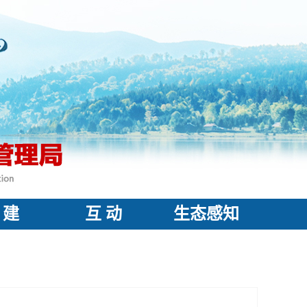
 建
互 动
生态感知