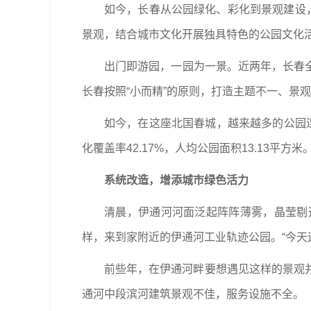
如今，长春从公园绿化、彩化到景观建设
景观，结合城市文化开展独具特色的公园文化
出门即游园，一园为一景。近两年，长春全
长春按照“小而精”的原则，打造主题不一、景
如今，在这座北国春城，越来越多的公园连
化覆盖率42.17%，人均公园面积13.13平方米
系统改造，增添城市绿色活力
清晨，伊通河河面泛起阵阵薄雾，晶莹剔
样，来到家附近的伊通河工业轨迹公园。“今天
前些年，在伊通河畔要想遇见这样的景观
通河中段滨河建筑景观不佳，服务设施不全。