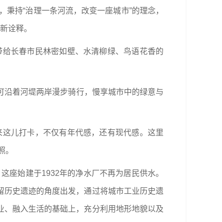
，秉持“治理一条河流，改变一座城市”的理念，
重新诠释。
带给长春市民林密如壁、水清柳绿、鸟语花香的
民可沿着河堤两岸漫步骑行，慢享城市中的绿意与
来这儿打卡，不仅有年代感，还有现代感。这里
照。
这座始建于1932年的净水厂不再为居民供水。
留历史遗迹的角度出发，通过将城市工业历史遗
业、融入生活的基础上，充分利用地形地貌以及