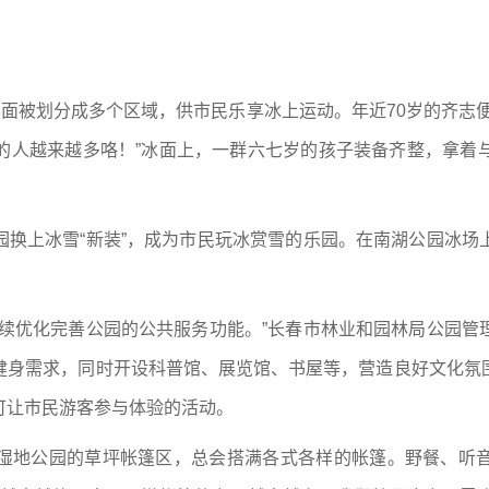
湖面被划分成多个区域，供市民乐享冰上运动。年近70岁的齐志
的人越来越多咯！”冰面上，一群六七岁的孩子装备齐整，拿着
园换上冰雪“新装”，成为市民玩冰赏雪的乐园。在南湖公园冰场
持续优化完善公园的公共服务功能。”长春市林业和园林局公园管
健身需求，同时开设科普馆、展览馆、书屋等，营造良好文化氛
可让市民游客参与体验的活动。
湿地公园的草坪帐篷区，总会搭满各式各样的帐篷。野餐、听