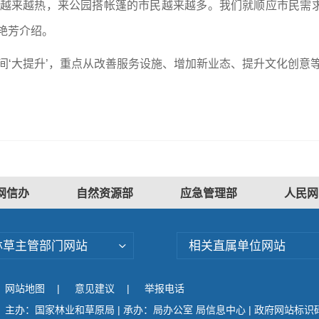
营越来越热，来公园搭帐篷的市民越来越多。我们就顺应市民需
艳芳介绍。
间‘大提升’，重点从改善服务设施、增加新业态、提升文化创意
网信办
自然资源部
应急管理部
人民网
林草主管部门网站
相关直属单位网站
网站地图
|
意见建议
|
举报电话
主办：国家林业和草原局 | 承办：局办公室 局信息中心 | 政府网站标识码：