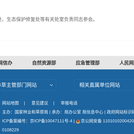
处、生态保护修复处等有关处室负责同志参会。
网信办
自然资源部
应急管理部
人民网
林草主管部门网站
相关直属单位网站
网站地图
|
意见建议
|
举报电话
主办：国家林业和草原局 | 承办：局办公室 局信息中心 | 政府网站标识码：
ICP备案编号：京ICP备10047111号-4
|
京公网安备 110101020042
0108229