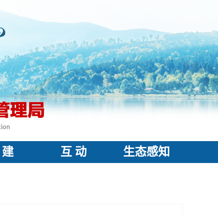
 建
互 动
生态感知