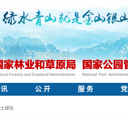
 讯
公 开
服 务
党
土绿化