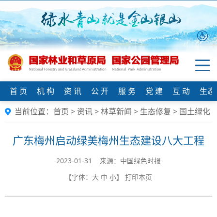
首 页
机 构
资 讯
公 开
服 务
党 建
互 动
生态
当前位置：
首页
>
资讯
>
林草新闻
>
生态修复
>
国土绿化
广东梅州启动绿美梅州生态建设八大工程
2023-01-31 来源：中国绿色时报
【字体：
大
中
小
】
打印本页