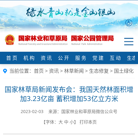
首 页
机 构
资 讯
公 开
服 务
党 建
互 动
生态
当前位置：
首页
>
资讯
>
林草新闻
>
生态修复
>
国土绿化
国家林草局新闻发布会：我国天然林面积增
加3.23亿亩 蓄积增加53亿立方米
2023-02-03 来源：国家林业和草原局微信公众号
【字体：
大
中
小
】
打印本页