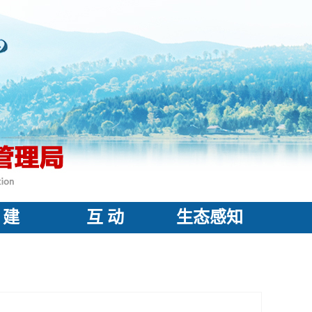
 建
互 动
生态感知