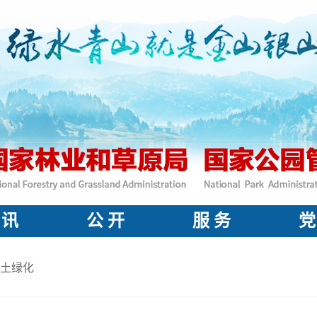
 讯
公 开
服 务
党
土绿化