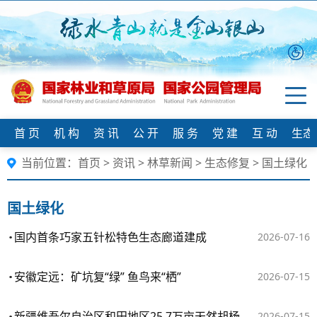
首 页
机 构
资 讯
公 开
服 务
党 建
互 动
生态
当前位置：
首页
>
资讯
>
林草新闻
>
生态修复
>
国土绿化
国土绿化
国内首条巧家五针松特色生态廊道建成
2026-07-16
安徽定远：矿坑复“绿” 鱼鸟来“栖”
2026-07-15
新疆维吾尔自治区和田地区25.7万亩天然胡杨林实施生态补水
2026-07-15