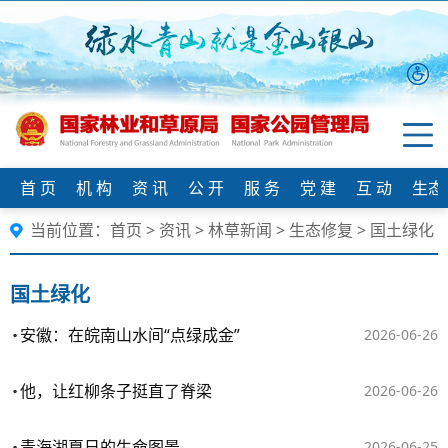
首 页
机 构
资 讯
公 开
服 务
党 建
互 动
生态
当前位置：
首页
>
资讯
>
林草新闻
>
生态修复
>
国土绿化
国土绿化
安徽：在皖南山水间“点绿成金”
2026-06-26
他，让红柳条子挺直了脊梁
2026-06-26
青海湖夏日的生命图景
2026-06-25