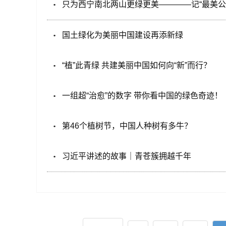
只为西宁南北两山更绿更美————记“最美
国土绿化为美丽中国建设再添新绿
“植”此青绿 共建美丽中国如何向“新”而行？
一组超“治愈”的数字 带你看中国的绿色奇迹！
第46个植树节，中国人种树有多牛？
习近平讲述的故事｜青苍簇拥越千年