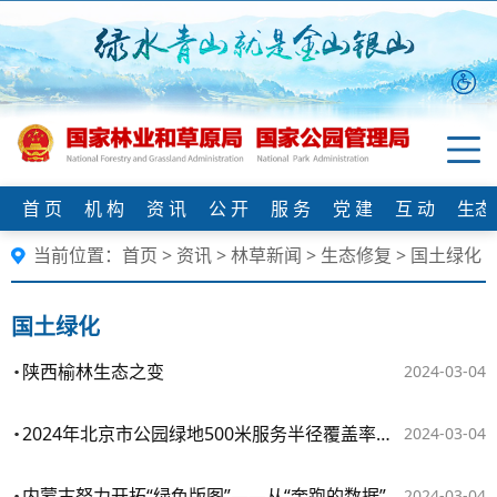
首 页
机 构
资 讯
公 开
服 务
党 建
互 动
生态
当前位置：
首页
>
资讯
>
林草新闻
>
生态修复
>
国土绿化
国土绿化
陕西榆林生态之变
2024-03-04
2024年北京市公园绿地500米服务半径覆盖率将达91%
2024-03-04
内蒙古努力开拓“绿色版图”——从“奔跑的数据”中看内蒙古的奋进担当
2024-03-04