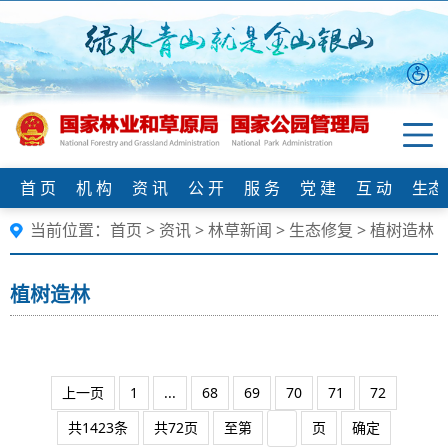
首 页
机 构
资 讯
公 开
服 务
党 建
互 动
生态
当前位置：
首页
>
资讯
>
林草新闻
>
生态修复
>
植树造林
植树造林
上一页
1
...
68
69
70
71
72
共1423条
共72页
至第
页
确定